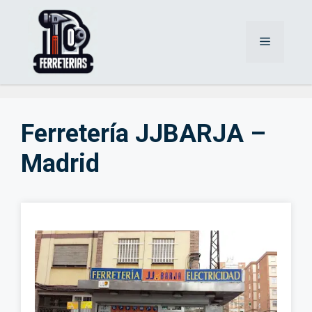
Saltar
al
Menú
contenido
Ferretería JJBARJA –
Madrid