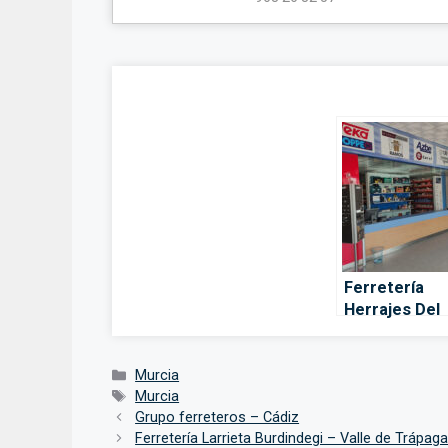
Ferretería
Herrajes Del
Sureste Rond
– Murcia
Categorías
Murcia
Etiquetas
Murcia
Grupo ferreteros – Cádiz
Ferretería Larrieta Burdindegi – Valle de Trápag