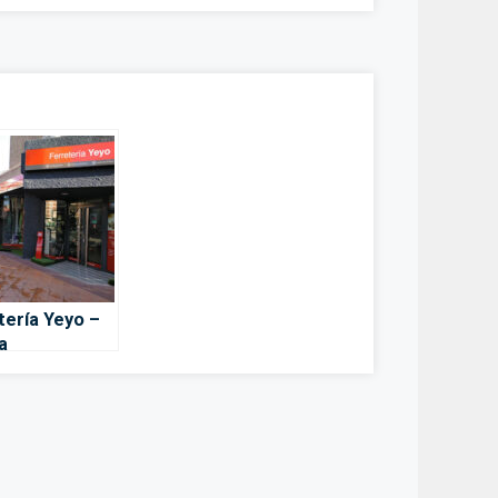
tería Yeyo –
a