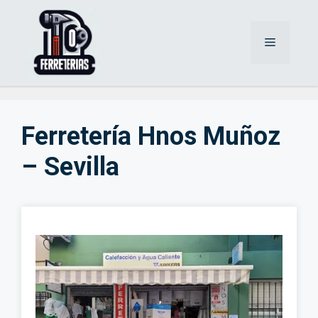
Saltar
al
Menú
contenido
Ferretería Hnos Muñoz
– Sevilla