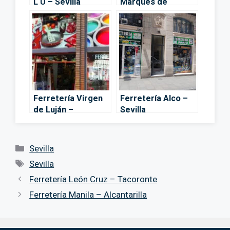
L U – Sevilla
Marqués de
Paradas – Sevilla
Ferretería Virgen
Ferretería Alco –
de Luján –
Sevilla
Cadena88 – Sevilla
Categorías
Sevilla
Etiquetas
Sevilla
Ferretería León Cruz – Tacoronte
Ferretería Manila – Alcantarilla