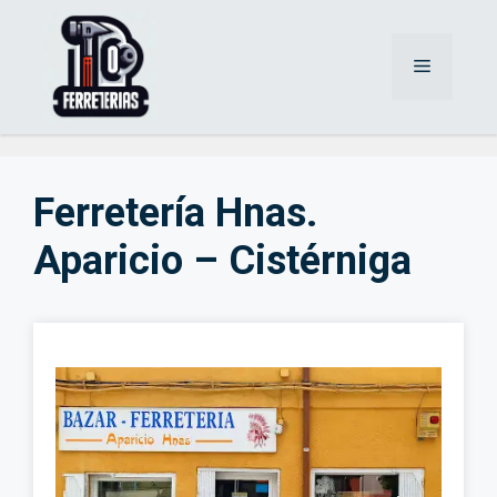
Saltar
al
Menú
contenido
Ferretería Hnas.
Aparicio – Cistérniga