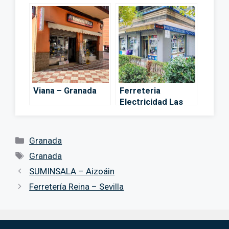
Viana – Granada
Ferreteria
Electricidad Las
Torres – Granada
Categorías
Granada
Etiquetas
Granada
SUMINSALA – Aizoáin
Ferretería Reina – Sevilla