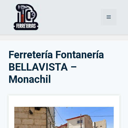
Saltar
al
Menú
contenido
Ferretería Fontanería
BELLAVISTA –
Monachil