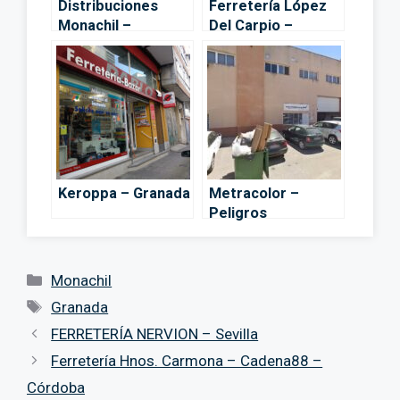
Distribuciones
Ferretería López
Monachil –
Del Carpio –
Monachil
Churriana de la
Vega
Keroppa – Granada
Metracolor –
Peligros
Categorías
Monachil
Etiquetas
Granada
FERRETERÍA NERVION – Sevilla
Ferretería Hnos. Carmona – Cadena88 –
Córdoba