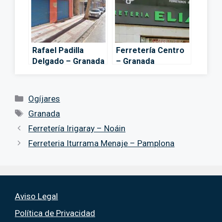
Rafael Padilla
Ferretería Centro
Delgado – Granada
– Granada
Categorías
Ogíjares
Etiquetas
Granada
Ferretería Irigaray – Noáin
Ferreteria Iturrama Menaje – Pamplona
Aviso Legal
Política de Privacidad