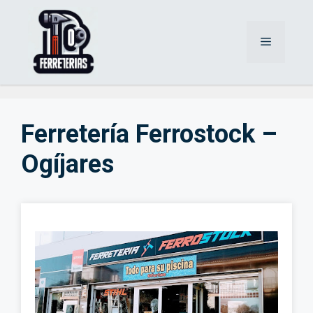
Saltar
al
Menú
contenido
Ferretería Ferrostock –
Ogíjares