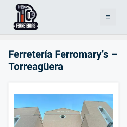
Saltar
al
Menú
contenido
Ferretería Ferromary’s –
Torreagüera