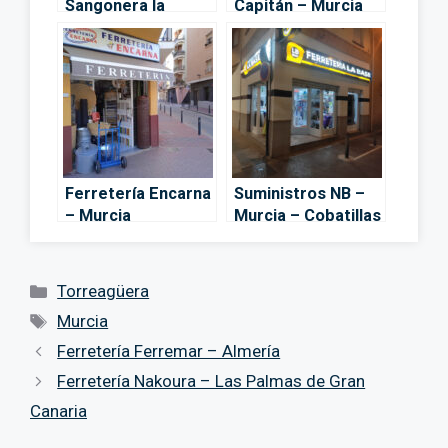
Sangonera la
Capitán – Murcia
Verde
Ferretería Encarna
Suministros NB –
– Murcia
Murcia – Cobatillas
Categorías
Torreagüera
Etiquetas
Murcia
Ferretería Ferremar – Almería
Ferretería Nakoura – Las Palmas de Gran
Canaria