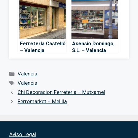
Ferretería Castelló
Asensio Domingo,
– Valencia
S.L. – Valencia
Categorías
Valencia
Etiquetas
Valencia
Chi Decoracion Ferreteria – Mutxamel
Ferromarket – Melilla
Aviso Legal