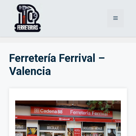
Saltar
al
Menú
contenido
Ferretería Ferrival –
Valencia