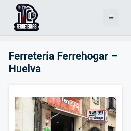
Saltar
al
Menú
contenido
Ferreteria Ferrehogar –
Huelva