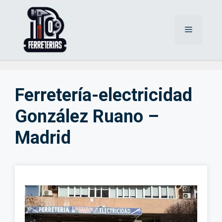
Saltar
al
Menú
contenido
Ferretería-electricidad
González Ruano –
Madrid