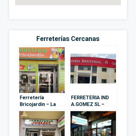
Ferreterías Cercanas
Ferretería
FERRETERIA IND
Bricojardin – La
A.GOMEZ SL –
torre – Alhaurín de
Alhaurín de la
la Torre
Torre