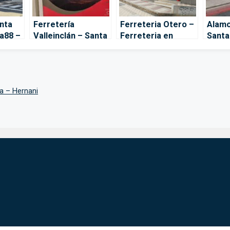
nta
Ferretería
Ferreteria Otero –
Alamo
a88 –
Valleinclán – Santa
Ferreteria en
Santa
e
Cruz de Tenerife
Santa Cruz de
Tener
Tenerife – Santa
Cruz de Tenerife
ía – Hernani