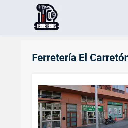
Saltar
al
contenido
Ferretería El Carretó