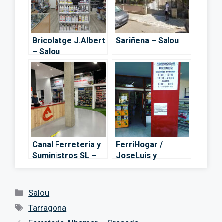
Bricolatge J.Albert
Sariñena – Salou
– Salou
Canal Ferreteria y
FerriHogar /
Suministros SL –
JoseLuis y
Vila-seca
Misericordia, S.L. –
Reus
Categorías
Salou
Etiquetas
Tarragona