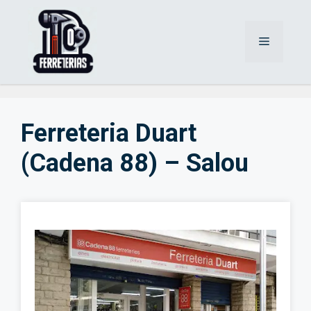
Saltar
al
Menú
contenido
Ferreteria Duart
(Cadena 88) – Salou