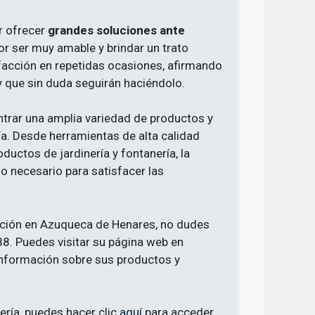
r ofrecer
grandes soluciones ante
or ser muy amable y brindar un trato
facción en repetidas ocasiones, afirmando
 y que sin duda seguirán haciéndolo.
ntrar una amplia variedad de productos y
ría. Desde herramientas de alta calidad
uctos de jardinería y fontanería, la
o necesario para satisfacer las
cación en Azuqueca de Henares, no dudes
8. Puedes visitar su página web en
nformación sobre sus productos y
ería, puedes hacer clic
aquí
para acceder