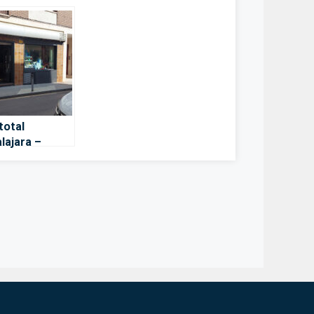
total
lajara –
lajara