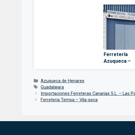
Ferretería
Azuqueca –
Azuqueca de
Henares
Categorías
Azuqueca de Henares
Etiquetas
Guadalajara
Importaciones Ferreteras Canarias S.L. – Las 
Ferreteria Temsa – Vila-seca