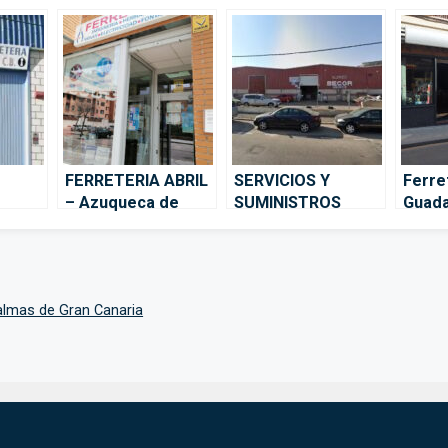
FERRETERIA ABRIL
SERVICIOS Y
Ferre
– Azuqueca de
SUMINISTROS
Guada
Henares
TOLEDANO SL –
Guada
Guadalajara
Palmas de Gran Canaria