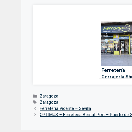
Ferretería
Cerrajería Sh
– Zaragoza
Categorías
Zaragoza
Etiquetas
Zaragoza
Ferretería Vicente – Sevilla
OPTIMUS – Ferreteria Bernat Port – Puerto de S