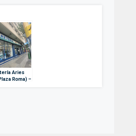
tería Aries
(Plaza Roma) –
goza