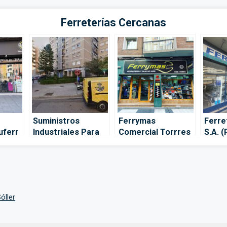
Ferreterías Cercanas
Suministros
Ferrymas
Ferre
uferr
Industriales Para
Comercial Torrres
S.A. 
Energías
– Zaragoza
Zara
Renovables S L –
Zaragoza
óller