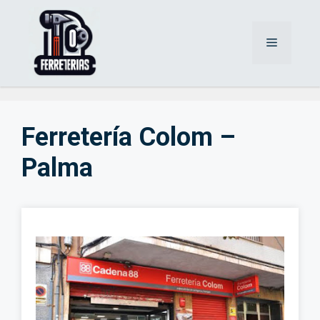
Saltar
al
Menú
contenido
Ferretería Colom –
Palma