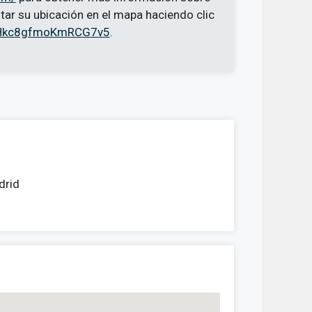
ar su ubicación en el mapa haciendo clic
/wHkc8gfmoKmRCG7v5
.
drid