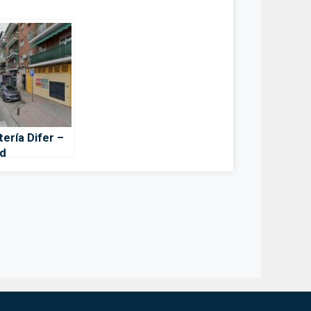
tería Difer –
d