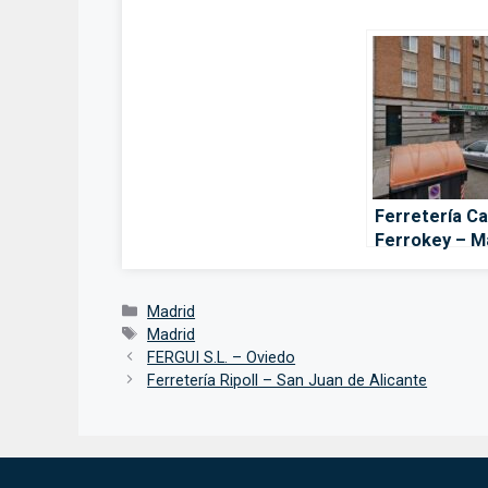
Ferretería C
Ferrokey – M
Categorías
Madrid
Etiquetas
Madrid
FERGUI S.L. – Oviedo
Ferretería Ripoll – San Juan de Alicante