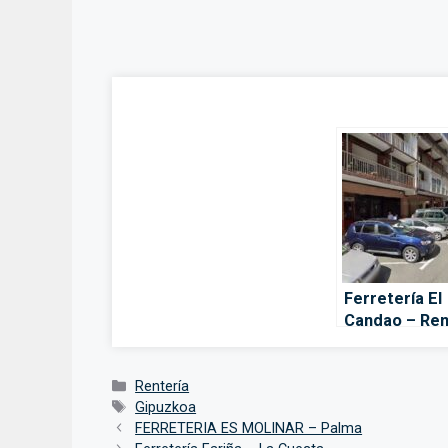
Ferretería El
Candao – Ren
Categorías
Rentería
Etiquetas
Gipuzkoa
FERRETERIA ES MOLINAR – Palma