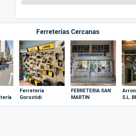
Ferreterías Cercanas
Ferreteria
FERRETERIA SAN
Arro
tería
Gorostidi
MARTIN
S.L. 
Burdindegia –
BURDINDEGIA – San
Zarau
Andoáin
Sebastián