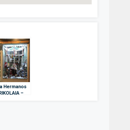
na Hermanos
BRIKOLAIA –
z