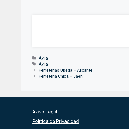
Categorías
Ávila
Etiquetas
Ávila
Ferreterías Ubeda – Alicante
Ferretería Chica – Jaén
Aviso Legal
Política de Privacidad