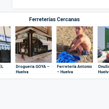
Ferreterías Cercanas
EL
Drogueria GOYA –
Ferretería Antonio
OnuSu
Huelva
– Huelva
Huelv