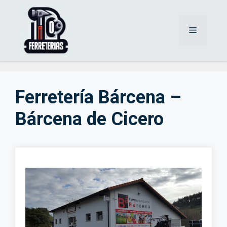
Saltar
al
Menú
contenido
Ferretería Bárcena –
Bárcena de Cicero