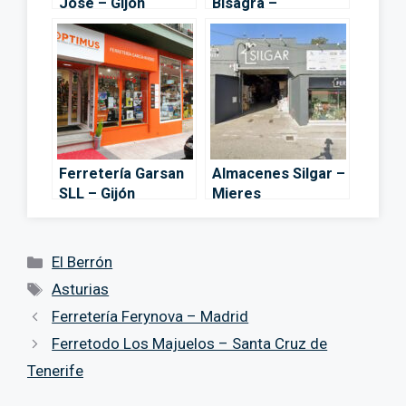
José – Gijón
Bisagra –
Cadena88 – Pola
de Lena
Ferretería Garsan
Almacenes Silgar –
SLL – Gijón
Mieres
Categorías
El Berrón
Etiquetas
Asturias
Ferretería Ferynova – Madrid
Ferretodo Los Majuelos – Santa Cruz de
Tenerife