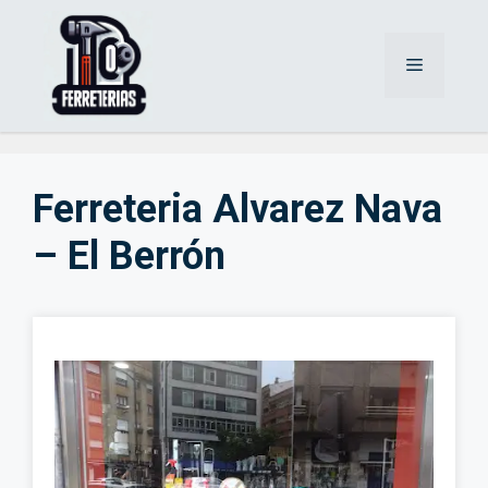
Saltar
al
Menú
contenido
Ferreteria Alvarez Nava
– El Berrón