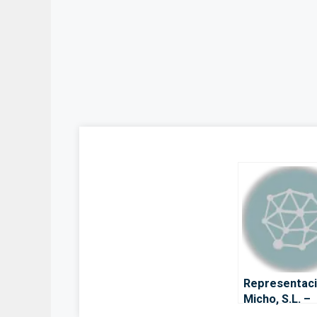
Representac
Micho, S.L. –
Ademuz