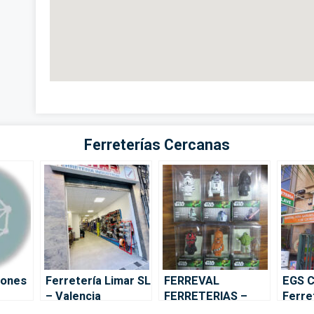
Ferreterías Cercanas
iones
Ferretería Limar SL
FERREVAL
EGS C
– Valencia
FERRETERIAS –
Ferre
Valencia
88 – 