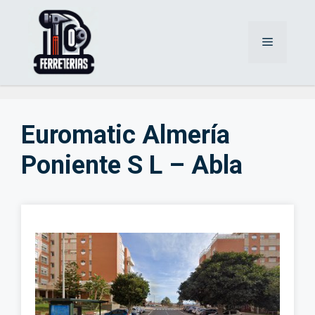
Saltar
al
Menú
contenido
Euromatic Almería
Poniente S L – Abla