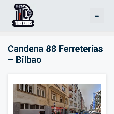
Saltar
al
Menú
contenido
Candena 88 Ferreterías
– Bilbao