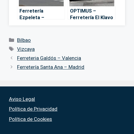
Ferretería
OPTIMUS –
Ezpeleta –
Ferretería El Klavo
Metalurgia
– Bilbao
Manufacturada –
Bilbao
Categorías
Bilbao
Etiquetas
Vizcaya
Ferreteria Galdós – Valencia
Ferretería Santa Ana – Madrid
Aviso Legal
Política de Privacidad
Política de Cookies