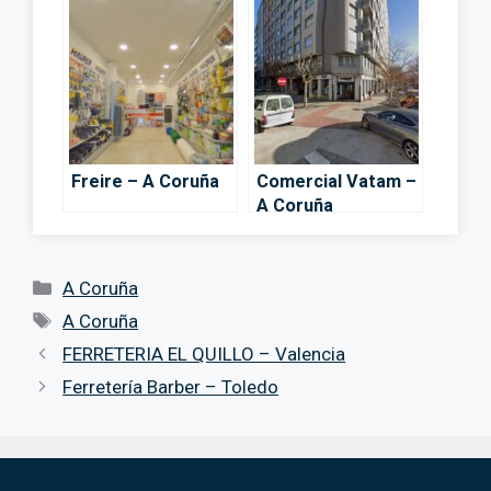
Freire – A Coruña
Comercial Vatam –
A Coruña
Categorías
A Coruña
Etiquetas
A Coruña
FERRETERIA EL QUILLO – Valencia
Ferretería Barber – Toledo