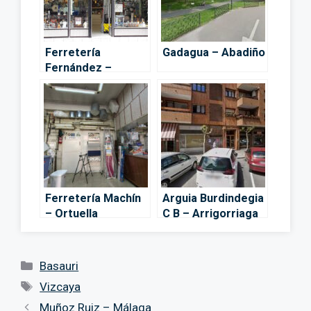
Ferretería
Gadagua – Abadiño
Fernández –
Basauri
Ferretería Machín
Arguia Burdindegia
– Ortuella
C B – Arrigorriaga
Categorías
Basauri
Etiquetas
Vizcaya
Muñoz Ruiz – Málaga