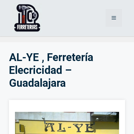
Saltar
al
Menú
contenido
AL-YE , Ferretería
Elecricidad –
Guadalajara